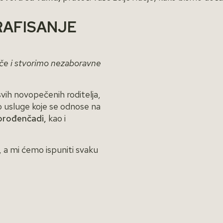
RAFISANJE
če i stvorimo nezaboravne
vih novopečenih roditelja,
o usluge koje se odnose na
orođenčadi,
kao i
 a mi ćemo ispuniti svaku