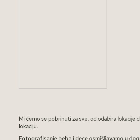
Mi ćemo se pobrinuti za sve, od odabira lokacije 
lokaciju.
Fotografisanje beba i dece osmišljavamo u do