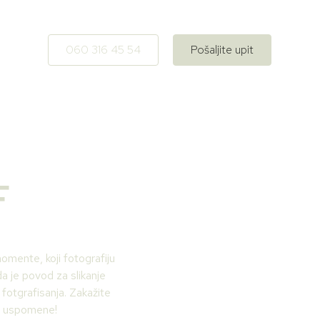
060 316 45 54
Pošaljite upit
F
omente, koji fotografiju
da je povod za slikanje
 fotgrafisanja. Zakažite
ne uspomene!