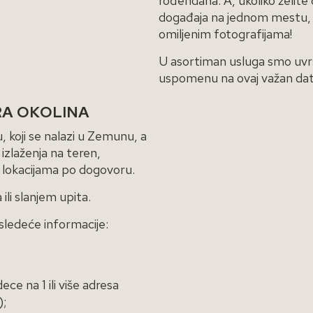
rođendana. A, ukoliko želi
događaja na jednom mestu,
omiljenim fotografijama!
U asortiman usluga smo uvrsti
uspomenu na ovaj važan da
RA OKOLINA
, koji se nalazi u Zemunu, a
izlaženja na teren,
na lokacijama po dogovoru.
li slanjem upita.
i sledeće informacije:
ece na 1 ili više adresa
);