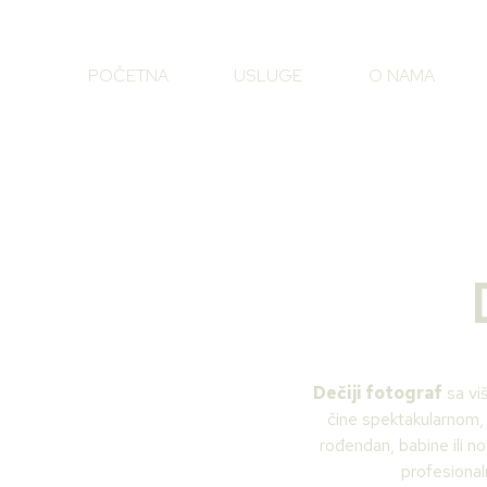
Пређи
на
садржај
POČETNA
USLUGE
O NAMA
Dečiji fotograf
sa viš
čine spektakularnom, a
rođendan, babine ili no
profesional