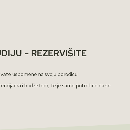
DIJU – REZERVIŠITE
uvate uspomene na svoju porodicu.
rencijama i budžetom, te je samo potrebno da se