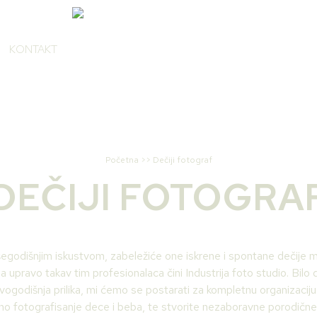
KONTAKT
Početna
>>
Dečiji fotograf
DEČIJI FOTOGRA
egodišnjim iskustvom, zabeležiće one iskrene i spontane dečije m
 upravo takav tim profesionalaca čini Industrija foto studio. Bilo 
vogodišnja prilika, mi ćemo se postarati za kompletnu organizaciju
no fotografisanje dece i beba, te stvorite nezaboravne porodič