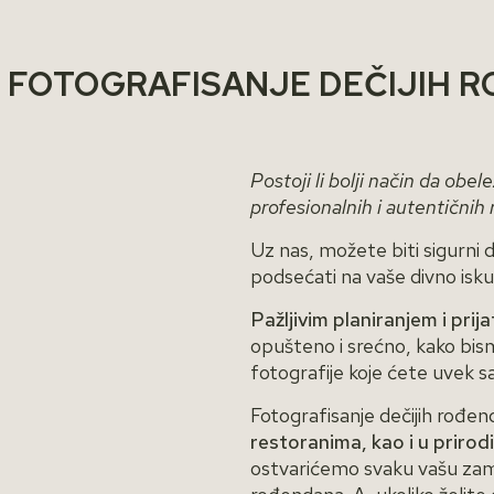
 FOTOGRAFISANJE DEČIJIH R
Postoji li bolji način da obel
profesionalnih i autentičnih
Uz nas, možete biti sigurni 
podsećati na vaše divno isk
Pažljivim planiranjem i prij
opušteno i srećno, kako bismo
fotografije koje ćete uvek s
Fotografisanje dečijih rođe
restoranima, kao i u prirod
ostvarićemo svaku vašu zamis