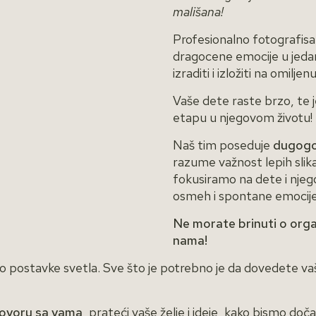
mališana!
Profesionalno fotografisan
dragocene emocije u jedan
izraditi i izložiti na omiljen
Vaše dete raste brzo, te j
etapu u njegovom životu!
Naš tim poseduje
dugogod
razume važnost lepih sli
fokusiramo na dete i njego
osmeh i spontane emocije
Ne morate brinuti o orga
nama!
do postavke svetla. Sve što je potrebno je da dovedete vaš
govoru sa vama,
prateći vaše želje i ideje, kako bismo doč