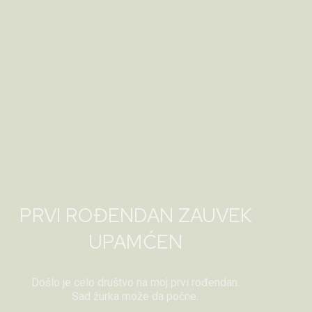
PRVI ROĐENDAN ZAUVEK
UPAMĆEN
Došlo je celo društvo na moj prvi rođendan.
Sad žurka može da počne.