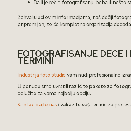
Da li je reč o fotografisanju beba ili nešto s
Zahvaljujući ovim informacijama, naš dečiji fotogr
pripremljen, te će kompletna organizacija događa
FOTOGRAFISANJE DECE I 
TERMIN!
Industrija foto studio
vam nudi profesionalno izr
U ponudu smo uvrstili
različite pakete za fotogr
odlučite za vama najbolju opciju.
Kontaktirajte nas
i zakazite vaš termin
za profesi