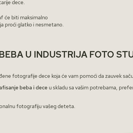
tarije dece.
af će biti maksimalno
ja proći glatko i nesmetano.
BEBA U INDUSTRIJA FOTO STU
ađene fotografije dece koja će vam pomoći da zauvek sač
afisanje beba i dece
u skladu sa vašim potrebama, prefe
onalnu fotografiju vašeg deteta.