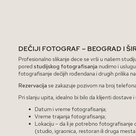
DEČIJI FOTOGRAF – BEOGRAD I ŠI
Profesionalno slikanje dece se vrši u našem studiju
pored
studijskog fotografisanja
nudimo i uslugu 
fotografisanje dečijih rođendana i drugih prilika 
Rezervacija
se zakazuje pozivom na broj telefona i
Pri slanju upita, idealno bi bilo da klijenti dostave 
Datum i vreme fotografisanja;
Vreme trajanja fotografisanja;
Lokaciju – da li je potrebno fotografisanje d
(studio, igraonica, restoran ili druga mesta