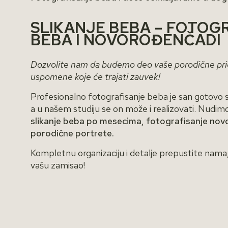
SLIKANJE BEBA – FOTOG
BEBA I NOVOROĐENČADI
Dozvolite nam da budemo deo vaše porodične pri
uspomene koje će trajati zauvek!
Profesionalno fotografisanje beba je san gotovo s
a u našem studiju se on može i realizovati. Nudim
slikanje beba po mesecima, fotografisanje nov
porodične portrete.
Kompletnu organizaciju i detalje prepustite nama,
vašu zamisao!