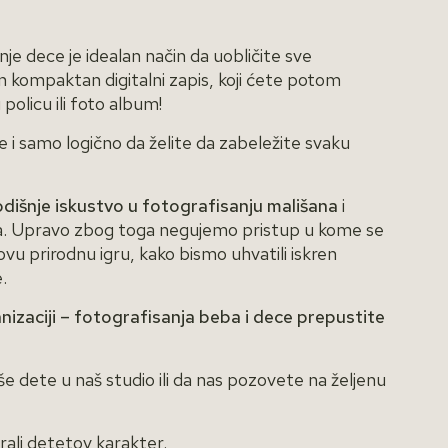
je dece je idealan način da uobličite sve
 kompaktan digitalni zapis, koji ćete potom
u policu ili foto album!
e i samo logično da želite da zabeležite svaku
išnje iskustvo u fotografisanju mališana
i
ka. Upravo zbog toga negujemo pristup u kome se
vu prirodnu igru, kako bismo uhvatili iskren
.
nizaciji – fotografisanja beba i dece prepustite
e dete u naš studio ili da nas pozovete na željenu
arali detetov karakter.