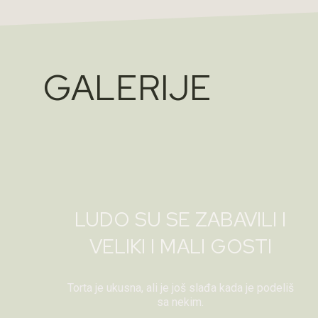
GALERIJE
LUDO SU SE ZABAVILI I
VELIKI I MALI GOSTI
Torta je ukusna, ali je još slađa kada je podeliš
sa nekim.