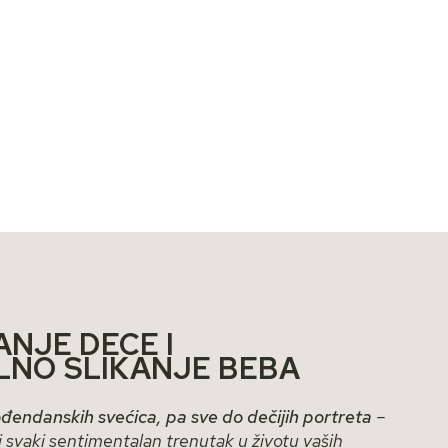
NJE DECE I
LNO SLIKANJE BEBA
đendanskih svećica, pa sve do dečijih portreta
–
ti svaki sentimentalan trenutak u životu vaših