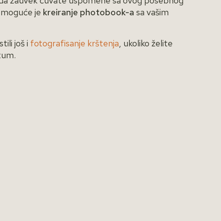
te da zauvek čuvate uspomene sa ovog posebnog
 moguće je
kreiranje photobook-a
sa vašim
li još i
fotografisanje krštenja
, ukoliko želite
tum.