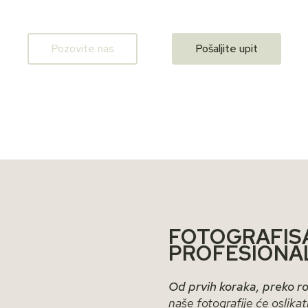
Pozovite nas
Pošaljite upit
FOTOGRAFISA
PROFESIONA
Od prvih koraka, preko ro
naše fotografije će oslika