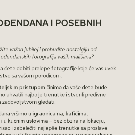
OĐENDANA I POSEBNIH
ežite važan jubilej i probudite nostalgiju od
 rođendanskih fotografija vaših mališana?
da ćete dobiti prelepe fotografije koje će vas uvek
ustvo sa vašom porodicom.
ateljskim pristupom
činimo da vaše dete bude
 uhvatili najbolje trenutke i stvorili predivne
a zadovoljstvom gledati.
ndana vršimo
u igraonicama, kafićima,
i i u kućnim uslovima
– bez obzira na lokaciju,
ao i zabeležiti najlepše trenutke sa proslave