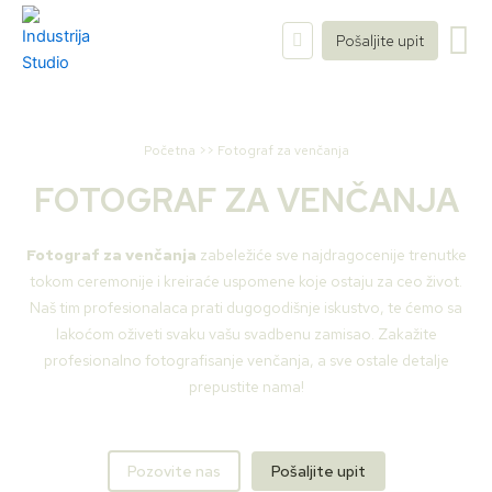
Пређи
на
Pošaljite upit
садржај
Početna
>>
Fotograf za venčanja
FOTOGRAF ZA VENČANJA
Fotograf za venčanja
zabeležiće sve najdragocenije trenutke
tokom ceremonije i kreiraće uspomene koje ostaju za ceo život.
Naš tim profesionalaca prati dugogodišnje iskustvo, te ćemo sa
lakoćom oživeti svaku vašu svadbenu zamisao. Zakažite
profesionalno fotografisanje venčanja, a sve ostale detalje
prepustite nama!
Pozovite nas
Pošaljite upit