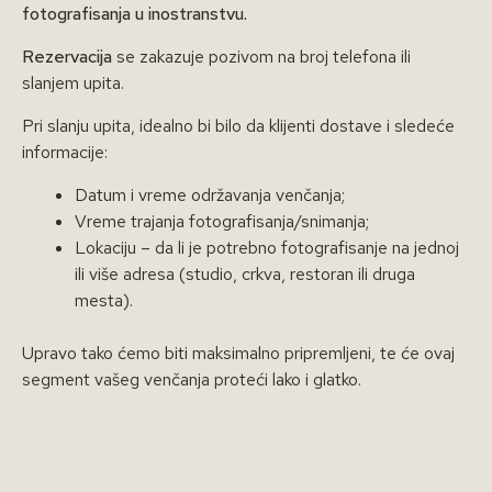
fotografisanja u inostranstvu.
Rezervacija
se zakazuje pozivom na broj telefona ili
slanjem upita.
Pri slanju upita, idealno bi bilo da klijenti dostave i sledeće
informacije:
Datum i vreme održavanja venčanja;
Vreme trajanja fotografisanja/snimanja;
Lokaciju – da li je potrebno fotografisanje na jednoj
ili više adresa (studio, crkva, restoran ili druga
mesta).
Upravo tako ćemo biti maksimalno pripremljeni, te će ovaj
segment vašeg venčanja proteći lako i glatko.