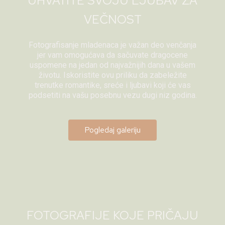
UHVATITE SVOJU LJUBAV ZA
VEČNOST
Fotografisanje mladenaca je važan deo venčanja
jer vam omogućava da sačuvate dragocene
uspomene na jedan od najvažnijih dana u vašem
životu. Iskoristite ovu priliku da zabeležite
trenutke romantike, sreće i ljubavi koji će vas
podsetiti na vašu posebnu vezu dugi niz godina.
Pogledaj galeriju
FOTOGRAFIJE KOJE PRIČAJU