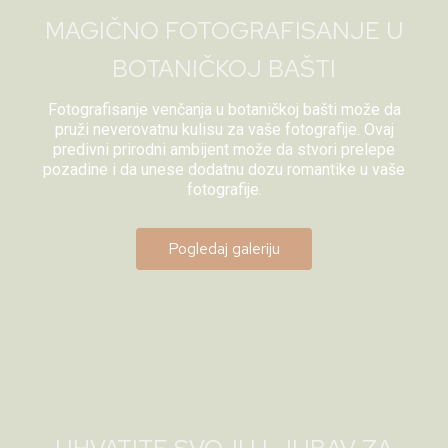
MAGIČNO FOTOGRAFISANJE U
BOTANIČKOJ BAŠTI
Fotografisanje venčanja u botaničkoj bašti može da
pruži neverovatnu kulisu za vaše fotografije. Ovaj
predivni prirodni ambijent može da stvori prelepe
pozadine i da unese dodatnu dozu romantike u vaše
fotografije.
Pogledaj galeriju