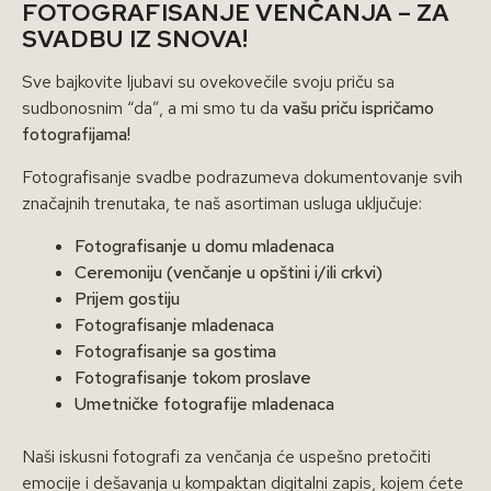
FOTOGRAFISANJE VENČANJA – ZA
SVADBU IZ SNOVA!
Sve bajkovite ljubavi su ovekovečile svoju priču sa
sudbonosnim “da”, a mi smo tu da
vašu priču ispričamo
fotografijama!
Fotografisanje svadbe podrazumeva dokumentovanje svih
značajnih trenutaka, te naš asortiman usluga uključuje:
Fotografisanje u domu mladenaca
Ceremoniju (venčanje u opštini i/ili crkvi)
Prijem gostiju
Fotografisanje mladenaca
Fotografisanje sa gostima
Fotografisanje tokom proslave
Umetničke fotografije mladenaca
Naši iskusni fotografi za venčanja će uspešno pretočiti
emocije i dešavanja u kompaktan digitalni zapis, kojem ćete