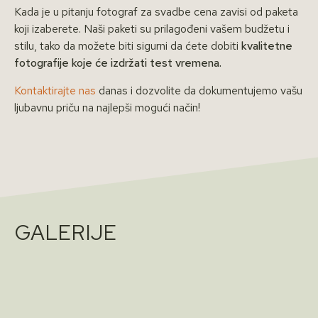
Kada je u pitanju fotograf za svadbe cena zavisi od paketa
koji izaberete. Naši paketi su prilagođeni vašem budžetu i
stilu, tako da možete biti sigurni da ćete dobiti
kvalitetne
fotografije koje će izdržati test vremena.
Kontaktirajte nas
danas i dozvolite da dokumentujemo vašu
ljubavnu priču na najlepši mogući način!
GALERIJE