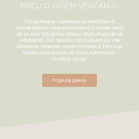
PRIČU O VAŠEM VENČANJU
Fotografisanje mladenaca na neobičnim ili
nesvakidašnjim lokacijama može biti odličan način
da se vaše fotografije istaknu i budu drugačije od
uobičajenih. Ovo iskustvo može dodati još više
uzbuđenja i avanture vašem venčanju, a slike koje
nastanu na ovaj način će ostati jedinstvene i
posebne za vas.
Pogledaj galeriju