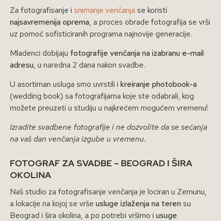
Za fotografisanje i
snimanje venčanja
se koristi
najsavremenija oprema
, a proces obrade fotografija se vrši
uz pomoć sofisticiranih programa najnovije generacije.
Mladenci dobijaju
fotografije venčanja na izabranu e-mail
adresu
, u naredna 2 dana nakon svadbe.
U asortiman usluga smo uvrstili i
kreiranje photobook-a
(wedding book) sa fotografijama koje ste odabrali, kog
možete preuzeti u studiju u najkrećem mogućem vremenu!
Izradite svadbene fotografije i ne dozvolite da se sećanja
na vaš dan venčanja izgube u vremenu.
FOTOGRAF ZA SVADBE – BEOGRAD I ŠIRA
OKOLINA
Naš studio za fotografisanje venčanja je lociran u Zemunu,
a lokacije na kojoj se vrše
usluge izlaženja na teren
su
Beograd i šira okolina, a po potrebi vršimo i
usuge