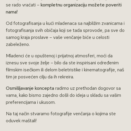
se rado vraćati –
kompletnu organizaciju možete poveriti
nama!
Od fotografisanja u kući mladenaca sa najbližim zvanicama i
fotografisanja svih običaja koji se tada sprovode, pa sve do
samog kraja proslave – vaše venčanje biće u celosti
zabeleženo.
Mladenci će u opuštenoj i prijatnoj atmosferi, moći da
iznesu sve svoje želje – bilo da ste inspirisani određenim
filmskim isečkom ili delom beletristike i kinematografije, naš
tim je posvećen cilju da ih rekreira.
Osmišljavanje koncepta
radimo uz prethodan dogovor sa
vama, kako bismo zajedno došli do ideja u skladu sa vašim
preferencijama i ukusom.
Na taj način stvaramo fotografije venčanja o kojima ste
oduvek maštali!